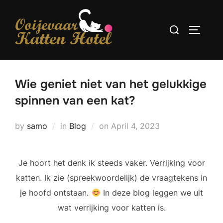
Skip
to
Search
TOGGLE
content
for:
Wie geniet niet van het gelukkige
spinnen van een kat?
Posted
by
samo
in
Blog
on
April 4, 2023
on
Je hoort het denk ik steeds vaker. Verrijking voor
katten. Ik zie (spreekwoordelijk) de vraagtekens in
je hoofd ontstaan.
In deze blog leggen we uit
wat verrijking voor katten is.