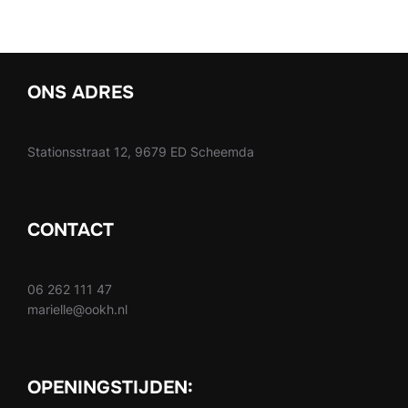
ONS ADRES
Stationsstraat 12, 9679 ED Scheemda
CONTACT
06 262 111 47
marielle@ookh.nl
OPENINGSTIJDEN: