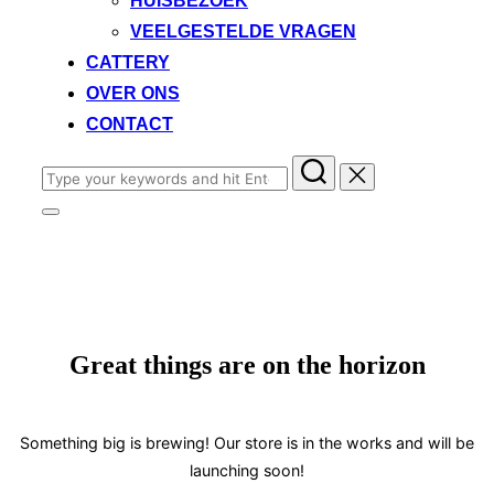
HUISBEZOEK
VEELGESTELDE VRAGEN
CATTERY
OVER ONS
CONTACT
Search
for:
Toggle
sidebar
&
navigation
Great things are on the horizon
Something big is brewing! Our store is in the works and will be
launching soon!