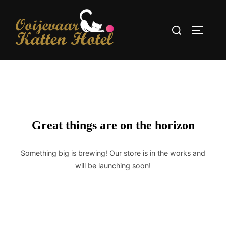
Skip
to
Search
content
TOGGLE
for:
Great things are on the horizon
Something big is brewing! Our store is in the works and
will be launching soon!