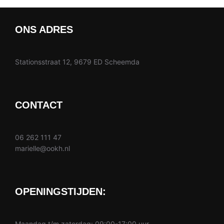
ONS ADRES
Stationsstraat 12, 9679 ED Scheemda
CONTACT
06 262 111 47
marielle@ookh.nl
OPENINGSTIJDEN:
Maandag t/m zaterdag: 09:00-17:00 uur.