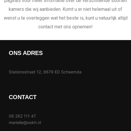
pagina’s voor meer informatie over de verschillende soorten
kamers die wij aanbieden. Komt u er niet helemaal uit of
wenst u te overleggen wat het beste is, kunt u natuurlijk altijd
contact met ons opnemen!
ONS ADRES
Stationsstraat 12, 9679 ED Scheemda
CONTACT
06 262 111 47
marielle@ookh.nl