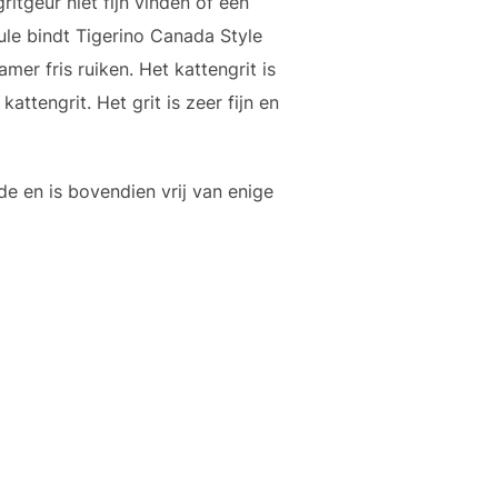
itgeur niet fijn vinden of een
ule bindt Tigerino Canada Style
mer fris ruiken. Het kattengrit is
attengrit. Het grit is zeer fijn en
e en is bovendien vrij van enige