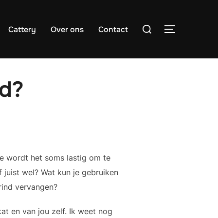
Search
Cattery
Over ons
Contact
TOGGLE S
for:
nd?
e wordt het soms lastig om te
 juist wel? Wat kun je gebruiken
grind vervangen?
at en van jou zelf. Ik weet nog