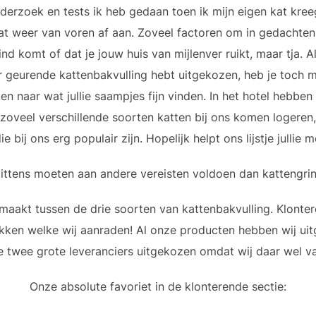
derzoek en tests ik heb gedaan toen ik mijn eigen kat kree
t weer van voren af aan. Zoveel factoren om in gedachten te
ind komt of dat je jouw huis van mijlenver ruikt, maar tja. A
er geurende kattenbakvulling hebt uitgekozen, heb je toch 
en naar wat jullie saampjes fijn vinden. In het hotel hebben
zoveel verschillende soorten katten bij ons komen logeren
e bij ons erg populair zijn. Hopelijk helpt ons lijstje jullie 
 kittens moeten aan andere vereisten voldoen dan kattengri
akt tussen de drie soorten van kattenbakvulling. Klonteren
kken welke wij aanraden! Al onze producten hebben wij uit
e twee grote leveranciers uitgekozen omdat wij daar wel 
Onze absolute favoriet in de klonterende sectie: