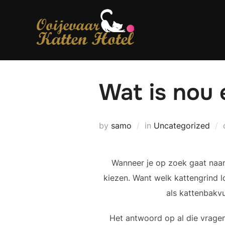
Skip
to
content
Wat is nou 
by
samo
in
Uncategorized
Wanneer je op zoek gaat naar
kiezen. Want welk kattengrind l
als kattenbakvu
Het antwoord op al die vragen 