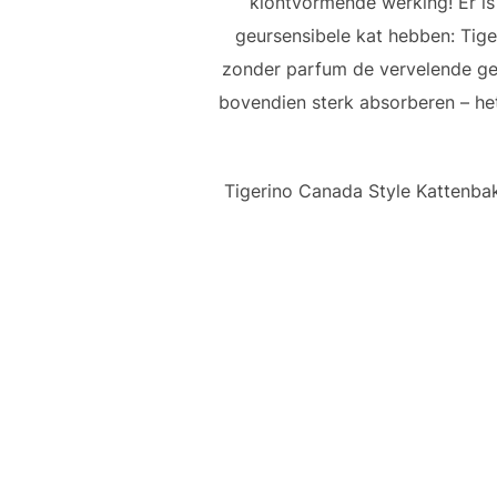
klontvormende werking! Er is 
geursensibele kat hebben: Tige
zonder parfum de vervelende geurt
bovendien sterk absorberen – het i
Tigerino Canada Style Kattenbak