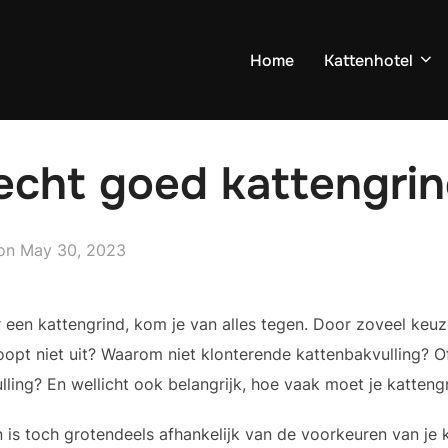
Home
Kattenhotel
echt goed kattengri
Posted
on
May 30, 2023
on
 een kattengrind, kom je van alles tegen. Door zoveel keuz
oopt niet uit? Waarom niet klonterende kattenbakvulling? Of
lling? En wellicht ook belangrijk, hoe vaak moet je katten
is toch grotendeels afhankelijk van de voorkeuren van je k