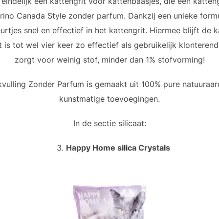
eindelijk een kattengrit voor kattenbaasjes, die een kattengr
rino Canada Style zonder parfum. Dankzij een unieke form
jes snel en effectief in het kattengrit. Hiermee blijft de ka
s tot wel vier keer zo effectief als gebruikelijk klonterend k
zorgt voor weinig stof, minder dan 1% stofvorming!
vulling Zonder Parfum is gemaakt uit 100% pure natuuraard
kunstmatige toevoegingen.
In de sectie silicaat:
Happy Home silica Crystals